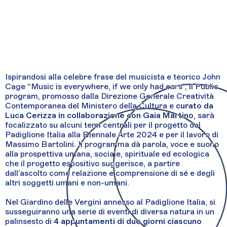
Ispirandosi alla celebre frase del musicista e teorico John
Cage “Music is everywhere, if we only had ears”, il Public
program, promosso dalla Direzione Generale Creatività
Contemporanea del Ministero della Cultura e
curato da
Luca Cerizza in collaborazione con Gaia Martino
, sarà
focalizzato su alcuni temi centrali per il progetto del
Padiglione Italia alla Biennale Arte 2024 e per il lavoro di
Massimo Bartolini. Il programma dà parola, voce e suono
alla prospettiva umana, sociale, spirituale ed ecologica
che il progetto espositivo suggerisce, a partire
dall’ascolto come relazione e comprensione di sé e degli
altri soggetti umani e non-umani.
Nel Giardino delle Vergini annesso al Padiglione Italia, si
susseguiranno una serie di eventi di diversa natura in un
palinsesto di
4 appuntamenti di due giorni ciascuno